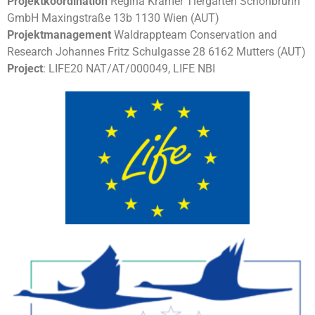
Projektkoordination
Regina Kramer
Tiergarten Schönbrunn
GmbH
Maxingstraße 13b
1130 Wien (AUT)
Projektmanagement
Waldrappteam Conservation and
Research Johannes Fritz Schulgasse 28 6162 Mutters (AUT)
Project
: LIFE20 NAT/AT/000049, LIFE NBI