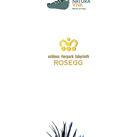
Wir schätzen Ihre Privatsphäre
Wir verwenden Cookies, um Ihr Surferlebnis zu verbessern,
personalisierte Anzeigen oder Inhalte bereitzustellen und
unseren Datenverkehr zu analysieren. Indem Sie auf „Alle
akzeptieren“ klicken, stimmen Sie unserer Verwendung von
Cookies zu.
Anpassen
Alles ablehnen
Alle akzeptieren