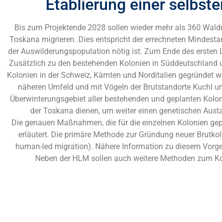
Etablierung einer selbst
Bis zum Projektende 2028 sollen wieder mehr als 360 Wald
Toskana migrieren. Dies entspricht der errechneten Mindesta
der Auswilderungspopulation nötig ist. Zum Ende des ersten 
Zusätzlich zu den bestehenden Kolonien in Süddeutschland un
Kolonien in der Schweiz, Kärnten und Norditalien gegründet w
näheren Umfeld und mit Vögeln der Brutstandorte Kuchl 
Überwinterungsgebiet aller bestehenden und geplanten Koloni
der Toskana dienen, um weiter einen genetischen Aust
Die genauen Maßnahmen, die für die einzelnen Kolonien gepl
erläutert. Die primäre Methode zur Gründung neuer Brutko
human-led migration). Nähere Information zu diesem Vorg
Neben der HLM sollen auch weitere Methoden zum Ko