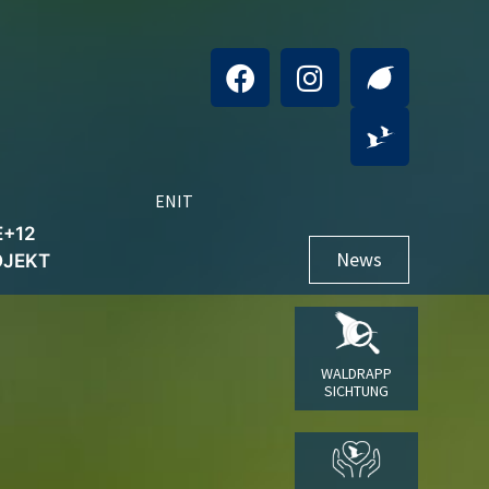
EN
IT
E+12
News
OJEKT
WALDRAPP
SICHTUNG