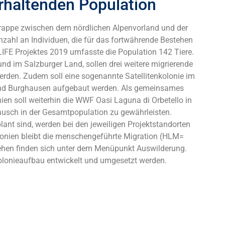
erhaltenden Population
rappe zwischen dem nördlichen Alpenvorland und der
nzahl an Individuen, die für das fortwährende Bestehen
LIFE Projektes 2019 umfasste die Population 142 Tiere.
d im Salzburger Land, sollen drei weitere migrierende
erden. Zudem soll eine sogenannte Satellitenkolonie im
und Burghausen aufgebaut werden. Als gemeinsames
en soll weiterhin die WWF Oasi Laguna di Orbetello in
ausch in der Gesamtpopulation zu gewährleisten.
ant sind, werden bei den jeweiligen Projektstandorten
lonien bleibt die menschengeführte Migration (HLM=
ehen finden sich unter dem Menüpunkt Auswilderung.
lonieaufbau entwickelt und umgesetzt werden.