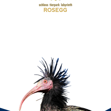
Wir verwenden Cookies, um Ihr Surferlebnis zu verbessern,
personalisierte Anzeigen oder Inhalte bereitzustellen und
unseren Datenverkehr zu analysieren. Indem Sie auf „Alle
akzeptieren“ klicken, stimmen Sie unserer Verwendung von
Cookies zu.
Anpassen
Alles ablehnen
Alle akzeptieren