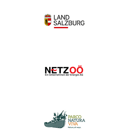
Wir schätzen Ihre Privatsphäre
Wir verwenden Cookies, um Ihr Surferlebnis zu verbessern,
personalisierte Anzeigen oder Inhalte bereitzustellen und
unseren Datenverkehr zu analysieren. Indem Sie auf „Alle
akzeptieren“ klicken, stimmen Sie unserer Verwendung von
Cookies zu.
Anpassen
Alles ablehnen
Alle akzeptieren