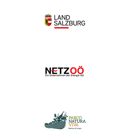
Wir schätzen Ihre Privatsphäre
Wir verwenden Cookies, um Ihr Surferlebnis zu verbessern,
personalisierte Anzeigen oder Inhalte bereitzustellen und
unseren Datenverkehr zu analysieren. Indem Sie auf „Alle
akzeptieren“ klicken, stimmen Sie unserer Verwendung von
Cookies zu.
Anpassen
Alles ablehnen
Alle akzeptieren