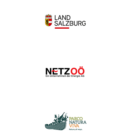
Wir schätzen Ihre Privatsphäre
Wir verwenden Cookies, um Ihr Surferlebnis zu verbessern,
personalisierte Anzeigen oder Inhalte bereitzustellen und
unseren Datenverkehr zu analysieren. Indem Sie auf „Alle
akzeptieren“ klicken, stimmen Sie unserer Verwendung von
Cookies zu.
Anpassen
Alles ablehnen
Alle akzeptieren