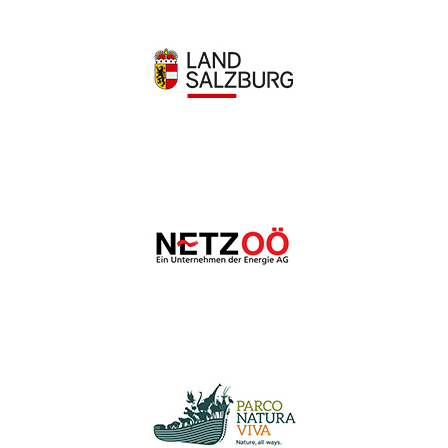
Wir schätzen Ihre Privatsphäre
Wir verwenden Cookies, um Ihr Surferlebnis zu verbessern,
personalisierte Anzeigen oder Inhalte bereitzustellen und
unseren Datenverkehr zu analysieren. Indem Sie auf „Alle
akzeptieren“ klicken, stimmen Sie unserer Verwendung von
Cookies zu.
Anpassen
Alles ablehnen
Alle akzeptieren