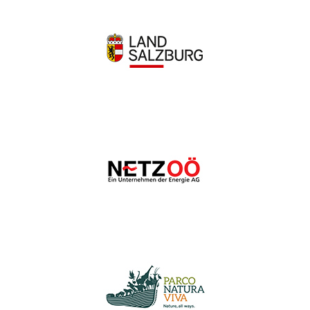
Wir schätzen Ihre Privatsphäre
Wir verwenden Cookies, um Ihr Surferlebnis zu verbessern,
personalisierte Anzeigen oder Inhalte bereitzustellen und
unseren Datenverkehr zu analysieren. Indem Sie auf „Alle
akzeptieren“ klicken, stimmen Sie unserer Verwendung von
Cookies zu.
Anpassen
Alles ablehnen
Alle akzeptieren