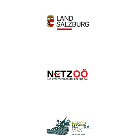
Wir schätzen Ihre Privatsphäre
Wir verwenden Cookies, um Ihr Surferlebnis zu verbessern,
personalisierte Anzeigen oder Inhalte bereitzustellen und
unseren Datenverkehr zu analysieren. Indem Sie auf „Alle
akzeptieren“ klicken, stimmen Sie unserer Verwendung von
Cookies zu.
Anpassen
Alles ablehnen
Alle akzeptieren