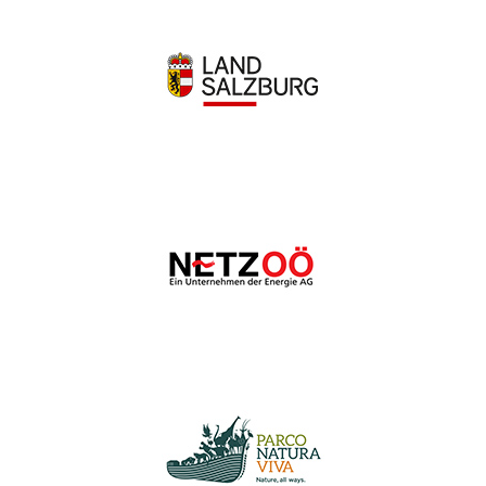
Wir schätzen Ihre Privatsphäre
Wir verwenden Cookies, um Ihr Surferlebnis zu verbessern,
personalisierte Anzeigen oder Inhalte bereitzustellen und
unseren Datenverkehr zu analysieren. Indem Sie auf „Alle
akzeptieren“ klicken, stimmen Sie unserer Verwendung von
Cookies zu.
Anpassen
Alles ablehnen
Alle akzeptieren