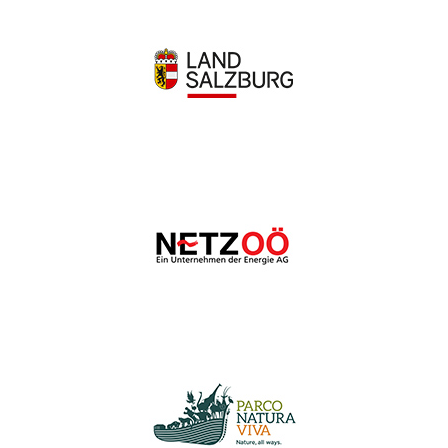
Wir schätzen Ihre Privatsphäre
Wir verwenden Cookies, um Ihr Surferlebnis zu verbessern,
personalisierte Anzeigen oder Inhalte bereitzustellen und
unseren Datenverkehr zu analysieren. Indem Sie auf „Alle
akzeptieren“ klicken, stimmen Sie unserer Verwendung von
Cookies zu.
Anpassen
Alles ablehnen
Alle akzeptieren