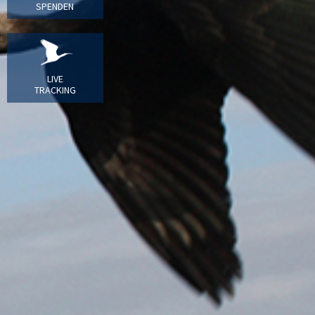
SPENDEN
LIVE
TRACKING