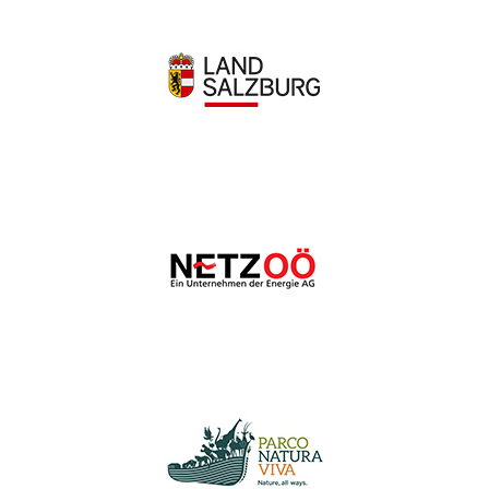
Wir schätzen Ihre Privatsphäre
Wir verwenden Cookies, um Ihr Surferlebnis zu verbessern,
personalisierte Anzeigen oder Inhalte bereitzustellen und
unseren Datenverkehr zu analysieren. Indem Sie auf „Alle
akzeptieren“ klicken, stimmen Sie unserer Verwendung von
Cookies zu.
Anpassen
Alles ablehnen
Alle akzeptieren