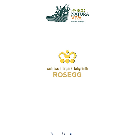
Wir schätzen Ihre Privatsphäre
Wir verwenden Cookies, um Ihr Surferlebnis zu verbessern,
personalisierte Anzeigen oder Inhalte bereitzustellen und
unseren Datenverkehr zu analysieren. Indem Sie auf „Alle
akzeptieren“ klicken, stimmen Sie unserer Verwendung von
Cookies zu.
Anpassen
Alles ablehnen
Alle akzeptieren