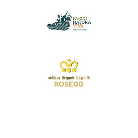
Wir schätzen Ihre Privatsphäre
Wir verwenden Cookies, um Ihr Surferlebnis zu verbessern,
personalisierte Anzeigen oder Inhalte bereitzustellen und
unseren Datenverkehr zu analysieren. Indem Sie auf „Alle
akzeptieren“ klicken, stimmen Sie unserer Verwendung von
Cookies zu.
Anpassen
Alles ablehnen
Alle akzeptieren