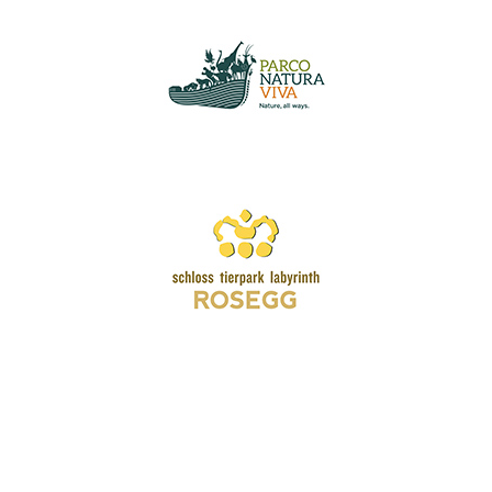
Wir schätzen Ihre Privatsphäre
Wir verwenden Cookies, um Ihr Surferlebnis zu verbessern,
personalisierte Anzeigen oder Inhalte bereitzustellen und
unseren Datenverkehr zu analysieren. Indem Sie auf „Alle
akzeptieren“ klicken, stimmen Sie unserer Verwendung von
Cookies zu.
Anpassen
Alles ablehnen
Alle akzeptieren