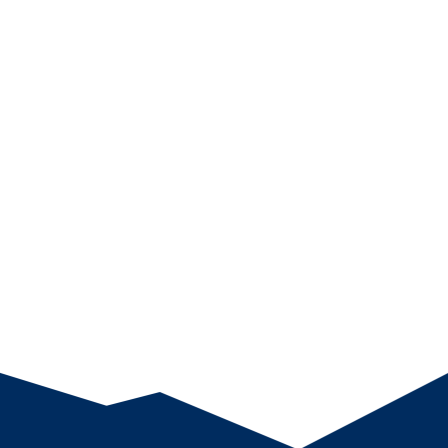
unseren Datenverkehr zu analysieren. Indem Sie auf „Alle
akzeptieren“ klicken, stimmen Sie unserer Verwendung von
Cookies zu.
Anpassen
Alles ablehnen
Alle akzeptieren