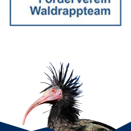
Wir schätzen Ihre Privatsphäre
Wir verwenden Cookies, um Ihr Surferlebnis zu verbessern,
personalisierte Anzeigen oder Inhalte bereitzustellen und
unseren Datenverkehr zu analysieren. Indem Sie auf „Alle
akzeptieren“ klicken, stimmen Sie unserer Verwendung von
Cookies zu.
Anpassen
Alles ablehnen
Alle akzeptieren