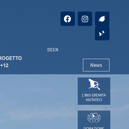
DE
EN
PROGETTO
News
E+12
L’IBIS EREMITA
AIUTATECI
DONAZIONE