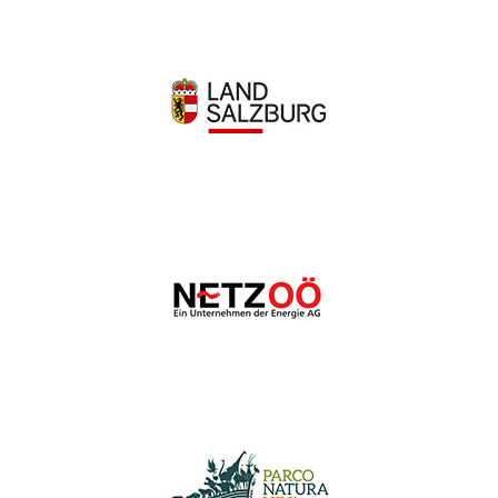
Wir schätzen Ihre Privatsphäre
Wir verwenden Cookies, um Ihr Surferlebnis zu verbessern,
personalisierte Anzeigen oder Inhalte bereitzustellen und
unseren Datenverkehr zu analysieren. Indem Sie auf „Alle
akzeptieren“ klicken, stimmen Sie unserer Verwendung von
Cookies zu.
Anpassen
Alles ablehnen
Alle akzeptieren