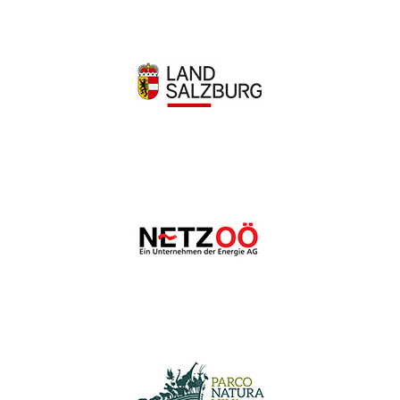
Wir schätzen Ihre Privatsphäre
Wir verwenden Cookies, um Ihr Surferlebnis zu verbessern,
personalisierte Anzeigen oder Inhalte bereitzustellen und
unseren Datenverkehr zu analysieren. Indem Sie auf „Alle
akzeptieren“ klicken, stimmen Sie unserer Verwendung von
Cookies zu.
Anpassen
Alles ablehnen
Alle akzeptieren