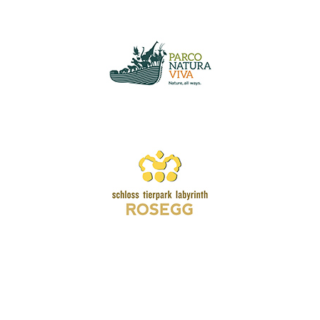
Wir schätzen Ihre Privatsphäre
Wir verwenden Cookies, um Ihr Surferlebnis zu verbessern,
personalisierte Anzeigen oder Inhalte bereitzustellen und
unseren Datenverkehr zu analysieren. Indem Sie auf „Alle
akzeptieren“ klicken, stimmen Sie unserer Verwendung von
Cookies zu.
Anpassen
Alles ablehnen
Alle akzeptieren